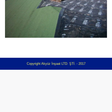
Copyright Akyüz İnşaat LTD. ŞTİ. - 2017