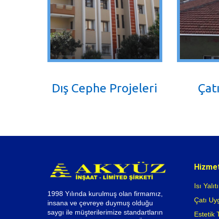
Dış Cephe Projeleri
Çatı
Hizmet
Isı Yalıt
1998 Yılında kurulmuş olan firmamız,
Çatı Uy
insana ve çevreye duymuş olduğu
saygı ile müşterilerimize standartların
Estetik