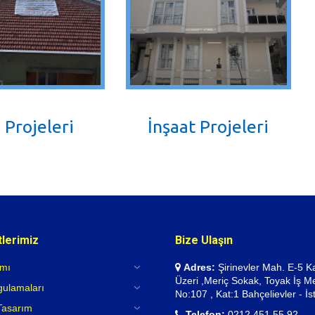
 Projeleri
İnşaat Projeleri
lerimiz
Bize Ulaşın
ımı
Adres:
Şirinevler Mah. E-5 K
Üzeri ,Meriç Sokak, Toyak İş Me
gulamaları
No:107 , Kat:1 Bahçelievler - İs
 Tasarım
Telefon:
0212 451 55 92