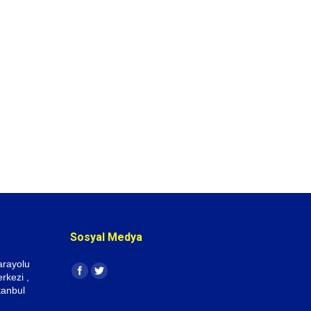
Sosyal Medya
arayolu
Find us on:
rkezi ,
tanbul