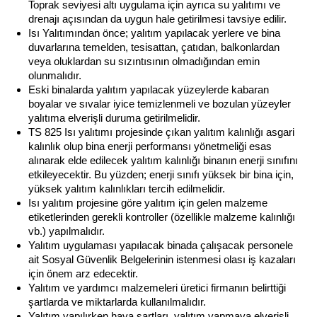
Toprak seviyesi altı uygulama için ayrıca su yalıtımı ve
drenajı açısından da uygun hale getirilmesi tavsiye edilir.
Isı Yalıtımından önce; yalıtım yapılacak yerlere ve bina
duvarlarına temelden, tesisattan, çatıdan, balkonlardan
veya oluklardan su sızıntısının olmadığından emin
olunmalıdır.
Eski binalarda yalıtım yapılacak yüzeylerde kabaran
boyalar ve sıvalar iyice temizlenmeli ve bozulan yüzeyler
yalıtıma elverişli duruma getirilmelidir.
TS 825 Isı yalıtımı projesinde çıkan yalıtım kalınlığı asgari
kalınlık olup bina enerji performansı yönetmeliği esas
alınarak elde edilecek yalıtım kalınlığı binanın enerji sınıfını
etkileyecektir. Bu yüzden; enerji sınıfı yüksek bir bina için,
yüksek yalıtım kalınlıkları tercih edilmelidir.
Isı yalıtım projesine göre yalıtım için gelen malzeme
etiketlerinden gerekli kontroller (özellikle malzeme kalınlığı
vb.) yapılmalıdır.
Yalıtım uygulaması yapılacak binada çalışacak personele
ait Sosyal Güvenlik Belgelerinin istenmesi olası iş kazaları
için önem arz edecektir.
Yalıtım ve yardımcı malzemeleri üretici firmanın belirttiği
şartlarda ve miktarlarda kullanılmalıdır.
Yalıtım yapılırken hava şartları, yalıtım yapmaya elverişli