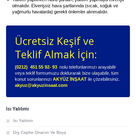
olmalıdır. Elverişsiz hava şartlarında (sıcak, soğuk ve
yağmurlu havalarda) gerekli önlemler alınmalıdır.
Ücretsiz Keşif ve
Teklif Almak İçin:
(0212) 451 55 92- 93
nolu telefonlarımızı arayabilir
veya teklif formumuzu doldurarak bize ulaşabilir, tüm
konut sorunlarınızı
AKYÜZ İNŞAAT
ile çözebilirsiniz.
akyuz@akyuzinsaat.com
Isı Yalıtımı
Isı Yalıtımı
Dış Cephe Onarım Ve Boya